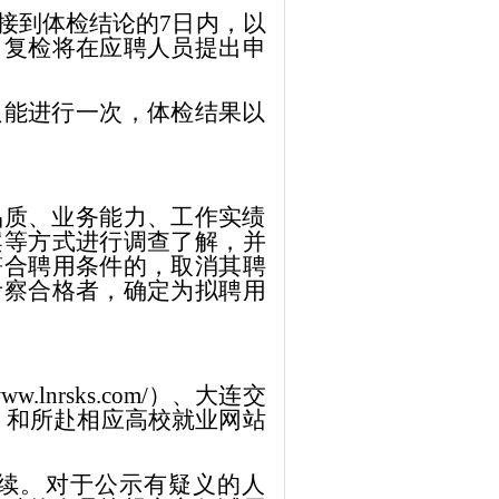
接到体检结论的
7日内，以
。复检将在应聘
人员
提出申
只能进行一次，体检结果以
品质、业务能力、工作实绩
案等方式进行调查了解，并
符合聘用条件的，取消其聘
考察合格者，确定为拟聘用
/www.lnrsks.com/）、
大连交
）
和所赴
相应
高校
就业
网站
续。对于公示有疑义的人