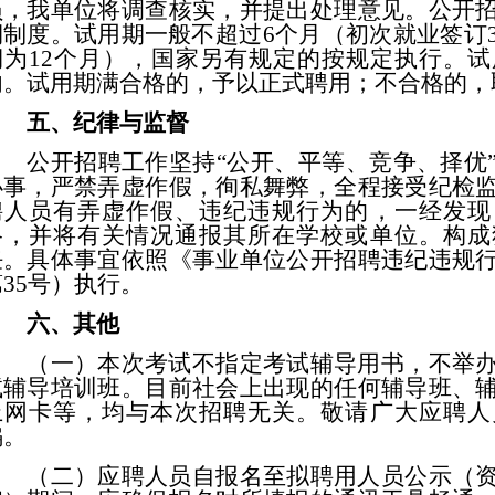
员，我单位将调查核实，并提出处理意见。公开
期制度。试用期一般不超过
6个月（初次就业签订
期为12个月），国家另有规定的按规定执行。
内。试用期满合格的，予以正式聘用；不合格的，
五、纪律与监督
公开招聘工作坚持
“公开、平等、竞争、择优
办事，严禁弄虚作假，徇私舞弊，全程接受纪检
聘人员
有弄虚作假、违纪违规行为的，一经发现
格，并将有关情况通报其所在学校或单位。构成
任。具体事宜依照《事业单位公开招聘违纪违规
第
35号）执行。
六、其他
（一）本次考试不指定考试辅导用书，不举
试辅导培训班。目前社会上出现的任何辅导班、
上网卡等，均与本次
招聘
无关。敬请广大
应聘人
骗。
（二）
应聘人员
自报名至拟聘用人员公示（