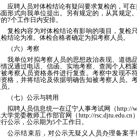
应聘
人员
对体检结论有疑问要求复检的，可在
书面形式向我单位提出。另有规定的，从其规定
请的
7个工作日内安排。
复检内容为对体检结论有影响的项目，复检
复检结论为准。体检合格者确定为拟考察人员。
（六）考察
我单位对拟考察人员的思想政治表现、道德
等情况通过电话、信函、实地考察、查阅个人档
对被考察人员资格条件进行复查。考察中发现不
用资格，并将结论及依据明确告知被考察人员。
人员。
（七）公示与聘用
拟聘人员信息统一在辽宁人事考试网（
http:/
通大学党委教师工作部官网
（
http://rsc.djtu.edu.cn
进行公示，公示期为
5个工作日。
公示结束后，对公示无疑义人员办理备案手