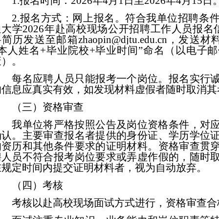
1.报名时间：202
6
年
4
月
1
日至
202
6
年
4
月
15
日
2.报名方式：网上报名。符合我单位招聘条
通大学
202
6
年
赴高校现场公开招聘工作人员
报名
将简历发送至邮箱
zhaopin@djtu.edu.cn，
发送材
+本人姓名+毕业院校+毕业时间”命名（以电子
废）。
每名应聘人员只能报考一个岗位。报名实行
的信息应真实有效，如发现材料虚假者随时取消其
（三）资格审查
我单位将严格按照公告及岗位资格条件，对
确认。主要审查报名者提供的身份证、学历学位
的资历和其他条件要求的证明材料。资格审查贯
聘人员
不符合报考岗位要求或弄虚作假的，随时
在规定时间内提交证明材料者，视为自动放弃。
（四）考核
考核以赴高校现场面试方式进行
，资格审查合