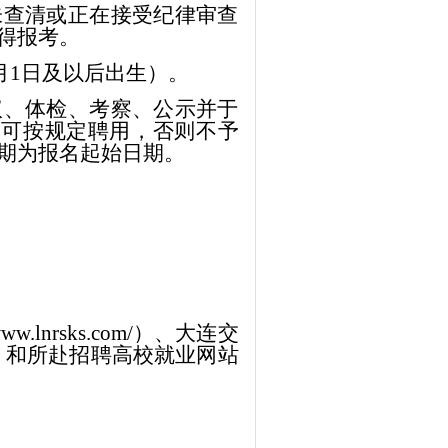
未查清或正在接受纪律审查
得报考。
月
1
日及以后出生）。
议、体检、考察、公示并于
，可按规定聘用，否则不予
期为报名起始日期。
/www.lnrsks.com/）、
大连交
）
和所赴招聘高校
就业
网站