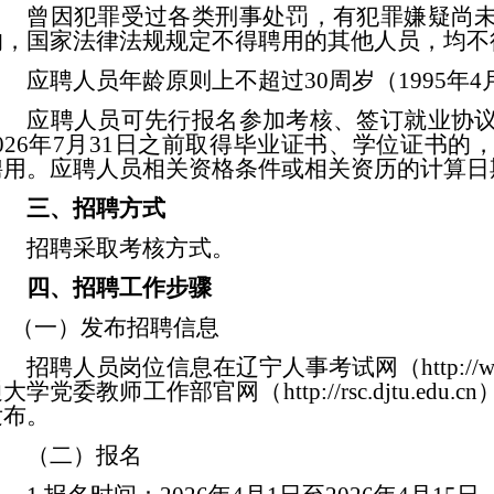
曾因犯罪受过各类刑事处罚，有犯罪嫌疑尚
的，国家法律法规规定不得聘用的其他人员，均不
应聘人员年龄原则上不超过
30
周岁（
19
95
年
4
应聘人员可先行报名参加考核、签订就业协
02
6
年
7月31日之前取得毕业证书、学位证书的
聘用。应聘人员相关资格条件或相关资历的计算日
三、招聘方式
招聘采取考核方式。
四、招聘工作步骤
（一）发布招聘信息
招聘人员岗位信息在辽宁人事考试网（
http:/
通大学党委教师工作部官网
（
http://rsc.djtu.edu.cn
发布。
（二）报名