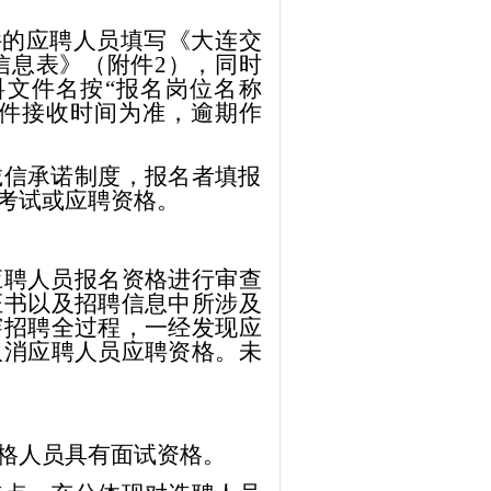
。
件的
应聘人员
填写《大连交
信息表》（附件
2），
同时
料
文件名按
“报名岗位名称
邮件接收时间为准，逾期作
诚信承诺制度，报名者填报
考试或应聘资格。
应聘人员
报名资格进行审查
证书以及招聘信息中所涉及
穿招聘全过程，一经发现
应
取消
应聘人员
应聘资格。未
格人员具有面试资格
。