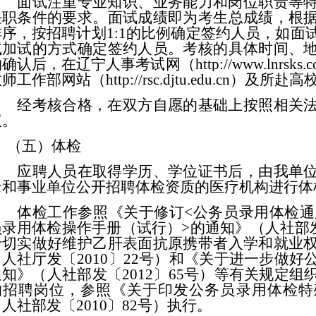
面试注重专业知识、业务能力和岗位职责等
任职条件的
要求。面试成绩即为考生总成绩，根
排序，按招聘计划
1:1的比例确定签约人员
，
如面
试加试的方式确定签约人员
。考核的具体时间、
约确认后，在辽宁人事考
试网
（
http://www.lnrsks
教师工作部
网站（
http://rsc.djtu.edu.cn
经考核合格，在双方自愿的基础上按照相关
议。
（五）体检
应聘人员在取得学历、学位证书后，由我单
录和事业单位公开招聘体检
资质
的
医疗机构
进行体
体检工作参照《关于修订
<公务员录用体检通
员录用体检操作手册（试行）>的通知》（人社部发〔
于切实做好维护乙肝表面抗原携带者入学和就业
（人社厅发〔2010〕22号）和《关于进一步做
通知》（人社部发〔2012〕65号）等有关规定
的招聘岗位，参照《关于印发公务员录用体检特
人社部发〔2010〕82号）执行。