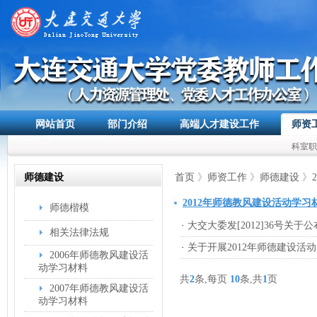
网站首页
部门介绍
高端人才建设工作
师资
科室职
师德建设
首页
》
师资工作
》
师德建设
》
2012年师德教风建设活动学习
师德楷模
·
大交大委发[2012]36号关
相关法律法规
·
关于开展2012年师德建设活动
2006年师德教风建设活
动学习材料
共
2
条,每页
10
条,共
1
页
2007年师德教风建设活
动学习材料