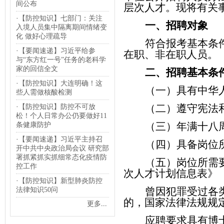
间公布
层次人才。现将有关
·
【防控知识】七部门：关注
一、招聘对象
入境人员集中隔离期间情绪变
化 做好心理疏导
符合报考基本条
·
【要闻速递】习近平给参
在职、非在职人员。
与“东方红一号”任务的老科学
家的回信全文
二、招聘基本条
·
【防控知识】大连明确！这
（一）具有中华
些人需做核酸检测
（二）遵守宪法
·
【防控知识】防控不可放
松！个人日常办公仍要做好11
（三）年满十八
条健康防护
·
【要闻速递】习近平主持召
（四）具备岗位
开中共中央政治局会议 研究部
署抓紧抓实抓细常态化疫情防
（五）岗位所需
控工作
次人才计划信息表》
·
【防控知识】新型肺炎防控
曾因犯罪受过各
法律知识50问
的，国家法律法规规
更多
...
应聘要求具有博