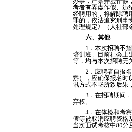
办事，严禁弄虚作假
考者有弄虚作假、违
经聘用的，将解除聘
罪的，依法追究刑事
处理规定》（人社部
六、其他
1
．本次招聘不
培训班。目前社会上
等，均与本次招聘无
2
．应聘者自报
察），应确保报名时
讯方式不畅所致后果
3
．在招聘期间
弃权。
4
．在体检和考
假等被取消应聘资格
当次面试考核中
80
分