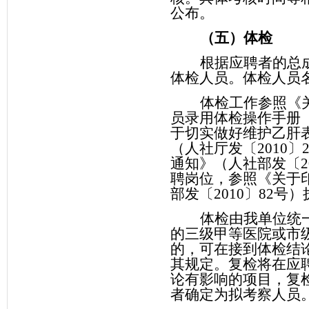
公布。
（五）体检
根据应聘者的总
体检人员。体检人员
体检工作参照《
员录用体检操作手册
于切实做好维护乙肝
（人社厅发〔
2010
〕
通知》（人社部发〔
2
聘岗位，参照《关于
部发〔
2010
〕
82
号）
体检由我单位统
的三级甲等医院或市
的，可在接到体检结
其规定。复检将在应
论有影响的项目，复
者确定为拟考察人员