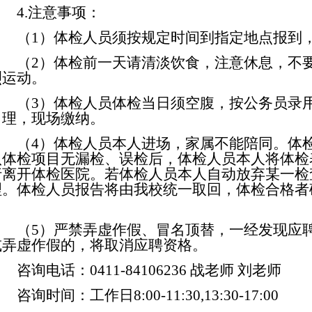
4.注意事项：
（
1）体检人员须按规定时间到指定地点报到
（
2）体检前一天请清淡饮食，注意休息，不
烈运动。
（
3）体检人员体检当日须空腹，按公务员录
自理，现场缴纳。
（
4）体检人员本人进场，家属不能陪同。体
认体检项目无漏检、误检后，体检人员本人将体检
行离开体检医院。若体检人员本人自动放弃某一检
理。体检人员报告将由我校统一取回，体检合格者
（
5）严禁弄虚作假、冒名顶替，一经发现应
或弄虚作假的，将取消应聘资格。
咨询电话：
0411-84106236 战老师 刘老师
咨询时间：工作日
8:00-11:30,13:30-17:00