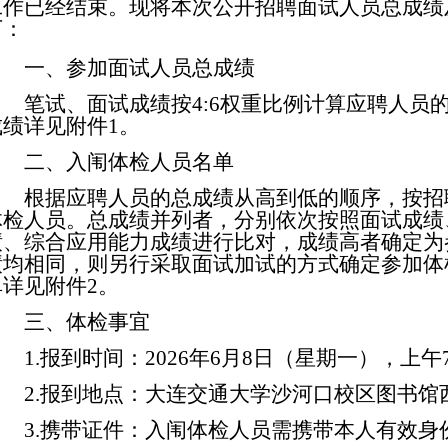
工作已经结束。现将本次公开招聘面试人员总成绩
下：
一、
参加面试人员总成绩
笔试、面试成绩按
4:6权重比例计算应聘人员
成绩详见附件1。
二、入闱体检人员名单
根据应聘人员的总成绩从高到低的顺序，按招
体检人员。总成绩并列者，分别依次按照面试成绩
绩、综合应用能力成绩进行比对，成绩高者确定为
绩均相同，则另行采取面试加试的方式确定参加体
单详见附件2。
三、体检事宜
1.报到时间：
2026年6月8日（星期一），上午7
2.报到地点：
大连交通大学沙河口校区图书馆
3.携带证件：
入闱体检人员
需
携
带
本人有效身